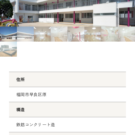
e
x
v
t
住所
福岡市早良区原
構造
鉄筋コンクリート造