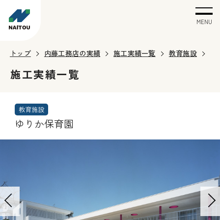
MENU
トップ
内藤工務店の実績
施工実績一覧
教育施設
施工実績一覧
教育施設
ゆりか保育園
P
N
r
e