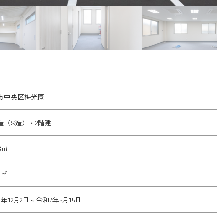
市中央区梅光園
造（S造）・2階建
83㎡
60㎡
年12月2日～令和7年5月15日