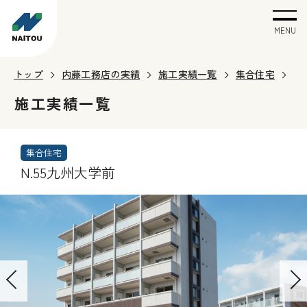
MENU
トップ
内藤工務店の実績
施工実績一覧
集合住宅
施工実績一覧
集合住宅
N.55九州大学前
P
N
r
e