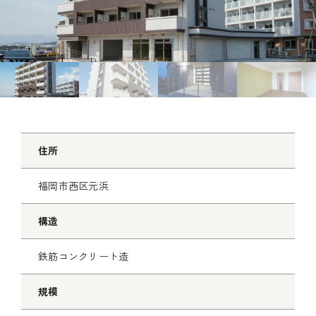
e
x
v
t
住所
福岡市西区元浜
構造
鉄筋コンクリート造
規模